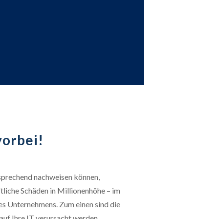
 vorbei!
tsprechend nachweisen können,
tliche Schäden in Millionenhöhe – im
des Unternehmens. Zum einen sind die
 auf Ihre IT verursacht werden,