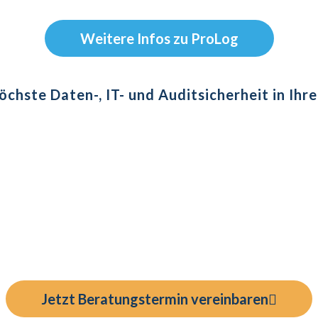
Weitere Infos zu ProLog
höchste Daten-, IT- und Auditsicherheit in Ih
tzen Sie dabei, die Vorgaben schnellstmöglich
Jetzt Beratungstermin vereinbaren