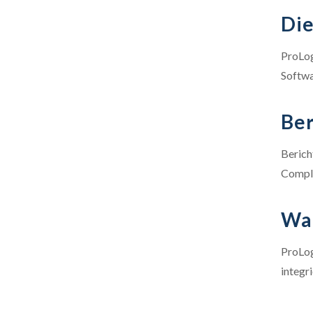
Die
ProLog
Softwa
Ber
Berich
Compl
Wa
ProLog
integr