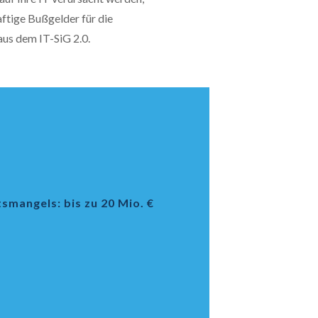
ftige Bußgelder für die
us dem IT-SiG 2.0.
smangels: bis zu 20 Mio. €