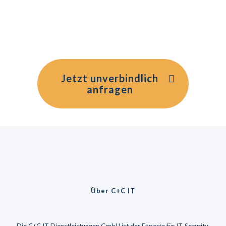
sich ganz auf Ihre Unternehmenserfolge
konzentrieren. Wir übernehmen den
Pflichtteil für Sie. Vertrauensvoll und
zuverlässig.
Jetzt unverbindlich
anfragen
Über C+C IT
Die C+C IT Dienstleistungen GmbH ist der Experte für IT-Security.