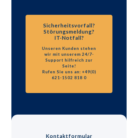
Sicherheitsvorfall?
Störungsmeldung?
IT-Notfall?
Unseren Kunden stehen
wir mit unserem 24/7-
Support hilfreich zur
Seite!
Rufen Sie uns an: +49(0)
621-1502 818 0
Kontaktformular